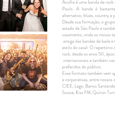
Acullia é uma banda de rock
Paulo. A banda é bastante 
alternativo, blues, country e
Desde sua formação, o grupo
estado de São Paulo e també
casamento, onde os noivos te
antiga das bandas de baile 
estilo do casal. O repertório
rock, desde os anos 50, época
internacionais e também nac
preferidos do público.
Esse formato também vem ag
e corporativas, entre nosso
CIEE, Lego, Banco Santander
Suisse, Kiss FM, Quíron Turi