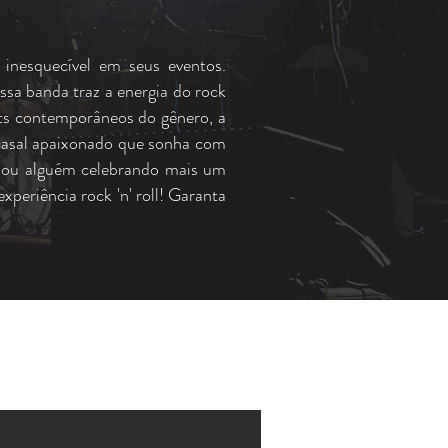
inesquecível em seus eventos.
ssa banda traz a energia do rock
its contemporâneos do gênero, a
 casal apaixonado que sonha com
 ou alguém celebrando mais um
periência rock 'n' roll! Garanta