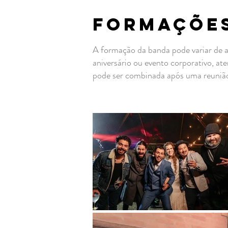
FORMAÇÕE
A formação da banda pode variar de a
aniversário ou evento corporativo, a
pode ser combinada após uma reunião 