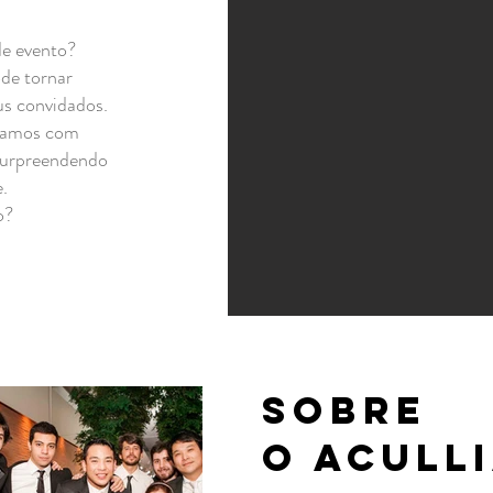
de evento?
ode tornar
us convidados.
lhamos com
surpreendendo
.
o?
Sobre
o ACULL