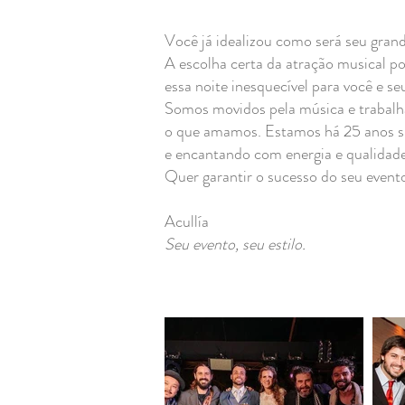
Você já idealizou como será seu gran
A escolha certa da atração musical p
essa noite inesquecível para você e se
Somos movidos pela música e traba
o que amamos. Estamos há 25 anos 
e encantando com energia e qualidade
Quer garantir o sucesso do seu event
Acullía
Seu evento, seu estilo.