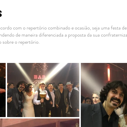
S
cordo com o repertório combinado e ocasião, seja uma festa d
tendendo de maneira diferenciada a proposta da sua confraterni
sobre o repertório.