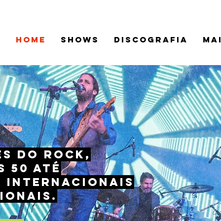
HOME
SHOWS
DISCOGRAFIA
Ma
es do rock,
s 50 até
, internacionais
ionais.